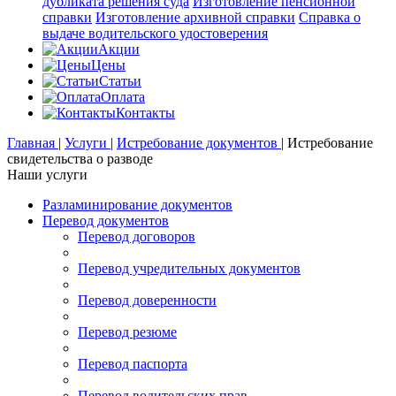
дубликата решения суда
Изготовление пенсионной
справки
Изготовление архивной справки
Справка о
выдаче водительского удостоверения
Акции
Цены
Статьи
Оплата
Контакты
Главная
|
Услуги
|
Истребование документов
|
Истребование
свидетельства о разводе
Наши услуги
Разламинирование документов
Перевод документов
Перевод договоров
Перевод учредительных документов
Перевод доверенности
Перевод резюме
Перевод паспорта
Перевод водительских прав