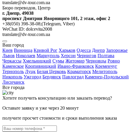
translate@dv-tour.com.ua
Бюро переводов, Центр
г. Днепр, 49038
проспект Дмитрия Яворницого 101, 2 этаж, офис 2
+38(050) 398-38-08;(Telegram, Viber)
WeChat ID: dolcevita2008
translate@dv-tour.com.ua
Ваш город
Киев
Винница
Кривой Рог
Харьков
Одесса
Днепр
Запорожье
Львов
Николаев
Мариуполь
Херсон
Чернигов
Полтава
Черкассы
Хмельницкий
Сумы
Житомир
Черновцы
Ровно
Каменское
Кропивницкий
Ивано-Франковск
Кременчуг
Тернополь
Луцк
Белая Церковь
Краматорск
Мелитополь
Никополь
Ужгород
Бердянск
Павлоград
Каменец-Подольский
Лисичанск
Все города
Хотите получить консультацию или заказать перевод?
Оставьте заявку и уже через 20 минут
получите просчет стоимости и сроки выполнения заказа