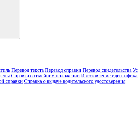
тиль
Перевод текста
Перевод справки
Перевод свидетельства
Ус
цены
Справка о семейном положении
Изготовление идентифика
ой справки
Справка о выдаче водительского удостоверения