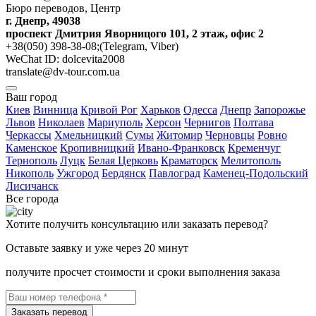
Бюро переводов, Центр
г. Днепр, 49038
проспект Дмитрия Яворницого 101, 2 этаж, офис 2
+38(050) 398-38-08;(Telegram, Viber)
WeChat ID: dolcevita2008
translate@dv-tour.com.ua
Ваш город
Киев
Винница
Кривой Рог
Харьков
Одесса
Днепр
Запорожье
Львов
Николаев
Мариуполь
Херсон
Чернигов
Полтава
Черкассы
Хмельницкий
Сумы
Житомир
Черновцы
Ровно
Каменское
Кропивницкий
Ивано-Франковск
Кременчуг
Тернополь
Луцк
Белая Церковь
Краматорск
Мелитополь
Никополь
Ужгород
Бердянск
Павлоград
Каменец-Подольский
Лисичанск
Все города
Хотите получить консультацию или заказать перевод?
Оставьте заявку и уже через 20 минут
получите просчет стоимости и сроки выполнения заказа
Заказать перевод