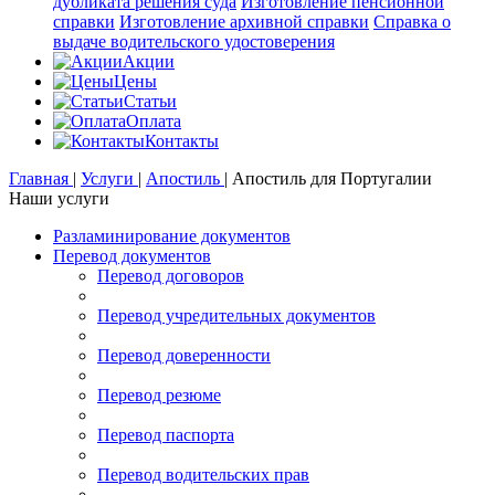
дубликата решения суда
Изготовление пенсионной
справки
Изготовление архивной справки
Справка о
выдаче водительского удостоверения
Акции
Цены
Статьи
Оплата
Контакты
Главная
|
Услуги
|
Апостиль
|
Апостиль для Португалии
Наши услуги
Разламинирование документов
Перевод документов
Перевод договоров
Перевод учредительных документов
Перевод доверенности
Перевод резюме
Перевод паспорта
Перевод водительских прав