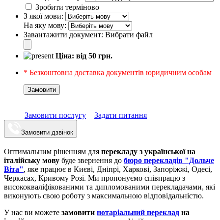
Зробити терміново
З якої мови:
На яку мову:
Завантажити документ:
Вибрати файл
Ціна: від
50
грн.
* Безкоштовна доставка документів юридичним особам
Замовити
Замовити послугу
Задати питання
Замовити дзвінок
Оптимальним рішенням для
перекладу з української на
італійську мову
буде звернення до
бюро перекладів "Дольче
Віта"
, яке працює в Києві, Дніпрі, Харкові, Запоріжжі, Одесі,
Черкасах, Кривому Розі. Ми пропонуємо співпрацю з
висококваліфікованими та дипломованими перекладачами, які
виконують свою роботу з максимальною відповідальністю.
У нас ви можете
замовити
нотаріальний переклад
на