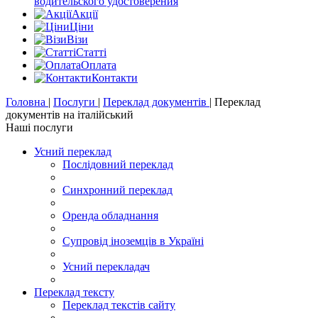
водительского удостоверения
Акції
Цiни
Візи
Статті
Оплата
Контакти
Головна
|
Послуги
|
Переклад документів
|
Переклад
документів на італійський
Наші послуги
Усний переклад
Послідовний переклад
Синхронний переклад
Оренда обладнання
Супровід іноземців в Україні
Усний перекладач
Переклад тексту
Переклад текстів сайту