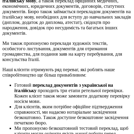
італійську мову
, а також переклад офіційних медичних,
економічних, юридичних документів, договорів, статутних
документів. Бюро також займається перекладом документів на
італійську мову, необхідних для вступу до навчальних закладів
(диплом, додаток до диплома, атестат), свідоцтв про
народження, довідок про несудимість та багатьох інших
документів.
Ми також пропонуємо переклади художніх текстів,
особистого листування, документів для отримання
громадянства, для подання заяв на карту перебування, для
консульства Італії.
Наші клієнти отримують ряд переваг, які роблять наше
співробітництво ще більш привабливим:
Готовий
переклад документів з української на
італійську
проходить три етапи ретельної перевірки.
Кожен клієнт також може замовити додаткову перевірку
носієм мови.
Для клієнтів, яким потрібне офіційне підтвердження
справжності, ми надаємо нотаріальне засвідчення
безкоштовно. Також доступне безкоштовне засвідчення
печаткою бюро.
Ми пропонуємо безкоштовний тестовий переклад, щоб
клієнти могли оцінити якість нашої роботи перед