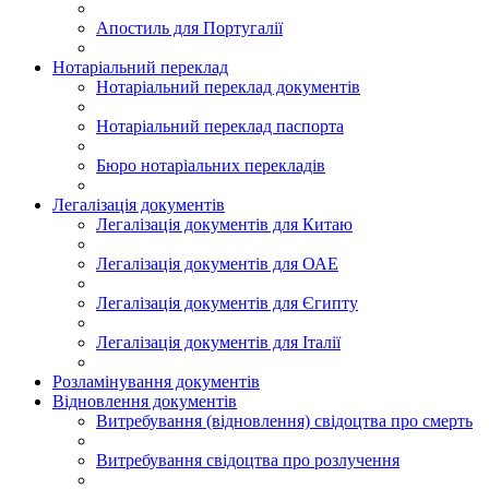
Апостиль для Португалії
Нотаріальний переклад
Нотаріальний переклад документів
Нотаріальний переклад паспорта
Бюро нотаріальних перекладів
Легалізація документів
Легалізація документів для Китаю
Легалізація документів для ОАЕ
Легалізація документів для Єгипту
Легалізація документів для Італії
Розламінування документів
Відновлення документів
Витребування (відновлення) свідоцтва про смерть
Витребування свідоцтва про розлучення