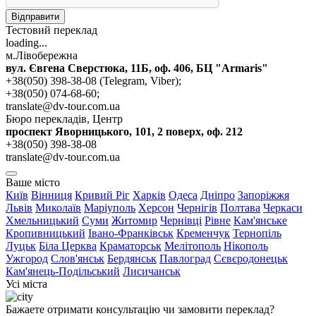
Відправити
Тестовий переклад
loading...
м.Лівобережна
вул. Євгена Сверстюка, 11Б, оф. 406, БЦ "Armaris"
+38(050) 398-38-08 (Telegram, Viber);
+38(050) 074-68-60;
translate@dv-tour.com.ua
Бюро перекладів, Центр
проспект Яворницького, 101, 2 поверх, оф. 212
+38(050) 398-38-08
translate@dv-tour.com.ua
Ваше місто
Київ
Вінниця
Кривий Ріг
Харків
Одеса
Дніпро
Запоріжжя
Львів
Миколаїв
Маріуполь
Херсон
Чернігів
Полтава
Черкаси
Хмельницький
Суми
Житомир
Чернівці
Рівне
Кам'янське
Кропивницький
Івано-Франківськ
Кременчук
Тернопіль
Луцьк
Біла Церква
Краматорськ
Мелітополь
Нікополь
Ужгород
Слов'янськ
Бердянськ
Павлоград
Сєвєродонецьк
Кам'янець-Подільський
Лисичанськ
Усі міста
Бажаете отримати консультацію чи замовити переклад?