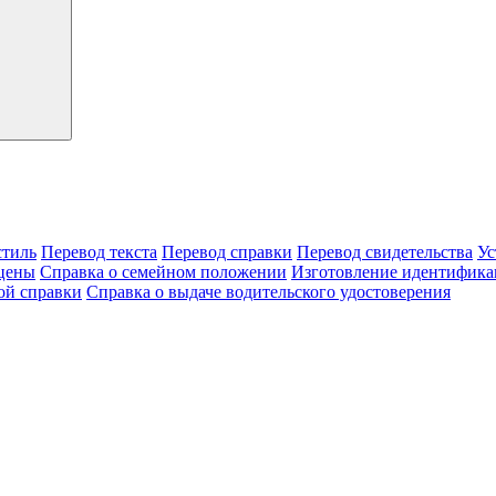
тиль
Перевод текста
Перевод справки
Перевод свидетельства
Ус
цены
Справка о семейном положении
Изготовление идентифика
ой справки
Справка о выдаче водительского удостоверения