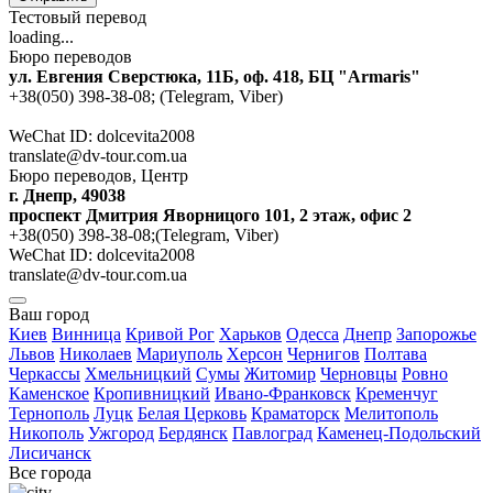
Тестовый перевод
loading...
Бюро переводов
ул. Евгения Сверстюка, 11Б, оф. 418, БЦ "Armaris"
+38(050) 398-38-08; (Telegram, Viber)
WeChat ID: dolcevita2008
translate@dv-tour.com.ua
Бюро переводов, Центр
г. Днепр, 49038
проспект Дмитрия Яворницого 101, 2 этаж, офис 2
+38(050) 398-38-08;(Telegram, Viber)
WeChat ID: dolcevita2008
translate@dv-tour.com.ua
Ваш город
Киев
Винница
Кривой Рог
Харьков
Одесса
Днепр
Запорожье
Львов
Николаев
Мариуполь
Херсон
Чернигов
Полтава
Черкассы
Хмельницкий
Сумы
Житомир
Черновцы
Ровно
Каменское
Кропивницкий
Ивано-Франковск
Кременчуг
Тернополь
Луцк
Белая Церковь
Краматорск
Мелитополь
Никополь
Ужгород
Бердянск
Павлоград
Каменец-Подольский
Лисичанск
Все города