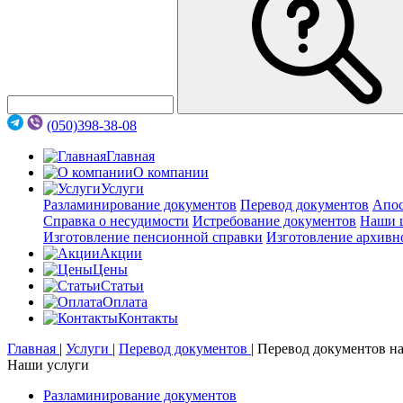
(050)398-38-08
Главная
О компании
Услуги
Разламинирование документов
Перевод документов
Апос
Справка о несудимости
Истребование документов
Наши 
Изготовление пенсионной справки
Изготовление архивн
Акции
Цены
Статьи
Оплата
Контакты
Главная
|
Услуги
|
Перевод документов
|
Перевод документов н
Наши услуги
Разламинирование документов