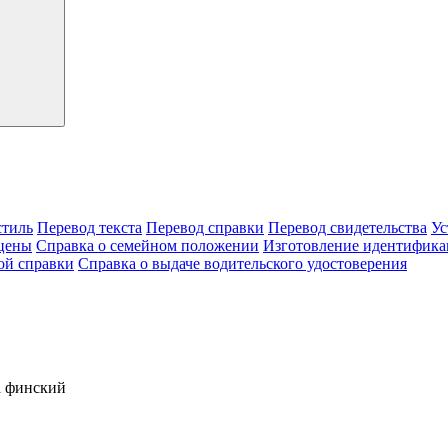
тиль
Перевод текста
Перевод справки
Перевод свидетельства
Ус
цены
Справка о семейном положении
Изготовление идентифика
ой справки
Справка о выдаче водительского удостоверения
а финский