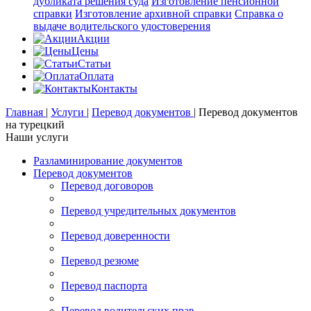
дубликата решения суда
Изготовление пенсионной
справки
Изготовление архивной справки
Справка о
выдаче водительского удостоверения
Акции
Цены
Статьи
Оплата
Контакты
Главная
|
Услуги
|
Перевод документов
|
Перевод документов
на турецкий
Наши услуги
Разламинирование документов
Перевод документов
Перевод договоров
Перевод учредительных документов
Перевод доверенности
Перевод резюме
Перевод паспорта
Перевод водительских прав