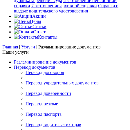
дубликата решения суда
Изготовление пенсионной
справки
Изготовление архивной справки
Справка о
выдаче водительского удостоверения
Акции
Цены
Статьи
Оплата
Контакты
Главная
|
Услуги
|
Разламинирование документов
Наши услуги
Разламинирование документов
Перевод документов
Перевод договоров
Перевод учредительных документов
Перевод доверенности
Перевод резюме
Перевод паспорта
Перевод водительских прав