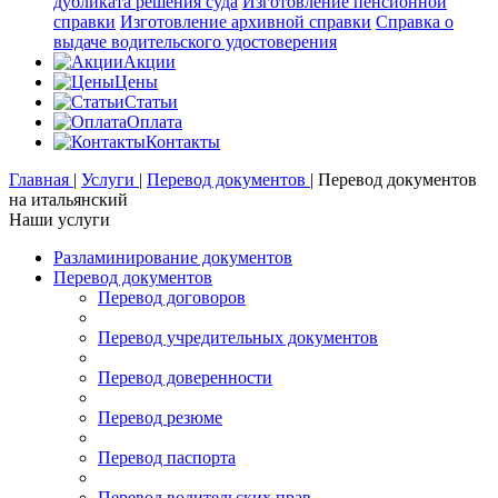
дубликата решения суда
Изготовление пенсионной
справки
Изготовление архивной справки
Справка о
выдаче водительского удостоверения
Акции
Цены
Статьи
Оплата
Контакты
Главная
|
Услуги
|
Перевод документов
|
Перевод документов
на итальянский
Наши услуги
Разламинирование документов
Перевод документов
Перевод договоров
Перевод учредительных документов
Перевод доверенности
Перевод резюме
Перевод паспорта
Перевод водительских прав