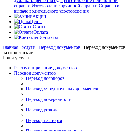
дубликата решения суда
Изготовление пенсионной
справки
Изготовление архивной справки
Справка о
выдаче водительского удостоверения
Акции
Цены
Статьи
Оплата
Контакты
Главная
|
Услуги
|
Перевод документов
|
Перевод документов
на итальянский
Наши услуги
Разламинирование документов
Перевод документов
Перевод договоров
Перевод учредительных документов
Перевод доверенности
Перевод резюме
Перевод паспорта
Перевод водительских прав