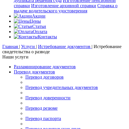
дубликата решения суда
Изготовление пенсионной
справки
Изготовление архивной справки
Справка о
выдаче водительского удостоверения
Акции
Цены
Статьи
Оплата
Контакты
Главная
|
Услуги
|
Истребование документов
|
Истребование
свидетельства о разводе
Наши услуги
Разламинирование документов
Перевод документов
Перевод договоров
Перевод учредительных документов
Перевод доверенности
Перевод резюме
Перевод паспорта
Перевод водительских прав