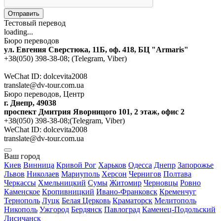
Отправить
Тестовый перевод
loading...
Бюро переводов
ул. Евгения Сверстюка, 11Б, оф. 418, БЦ "Armaris"
+38(050) 398-38-08; (Telegram, Viber)
WeChat ID: dolcevita2008
translate@dv-tour.com.ua
Бюро переводов, Центр
г. Днепр, 49038
проспект Дмитрия Яворницого 101, 2 этаж, офис 2
+38(050) 398-38-08;(Telegram, Viber)
WeChat ID: dolcevita2008
translate@dv-tour.com.ua
Ваш город
Киев
Винница
Кривой Рог
Харьков
Одесса
Днепр
Запорожье
Львов
Николаев
Мариуполь
Херсон
Чернигов
Полтава
Черкассы
Хмельницкий
Сумы
Житомир
Черновцы
Ровно
Каменское
Кропивницкий
Ивано-Франковск
Кременчуг
Тернополь
Луцк
Белая Церковь
Краматорск
Мелитополь
Никополь
Ужгород
Бердянск
Павлоград
Каменец-Подольский
Лисичанск