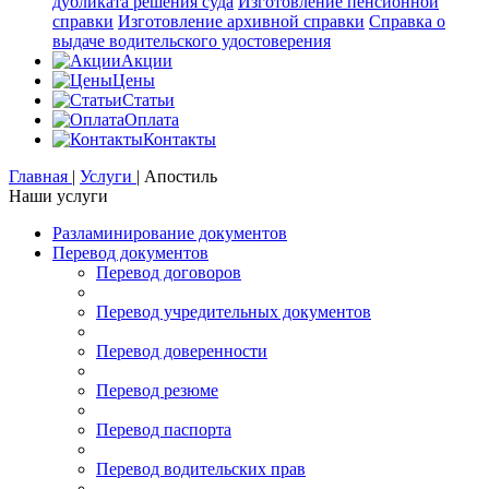
дубликата решения суда
Изготовление пенсионной
справки
Изготовление архивной справки
Справка о
выдаче водительского удостоверения
Акции
Цены
Статьи
Оплата
Контакты
Главная
|
Услуги
|
Апостиль
Наши услуги
Разламинирование документов
Перевод документов
Перевод договоров
Перевод учредительных документов
Перевод доверенности
Перевод резюме
Перевод паспорта
Перевод водительских прав