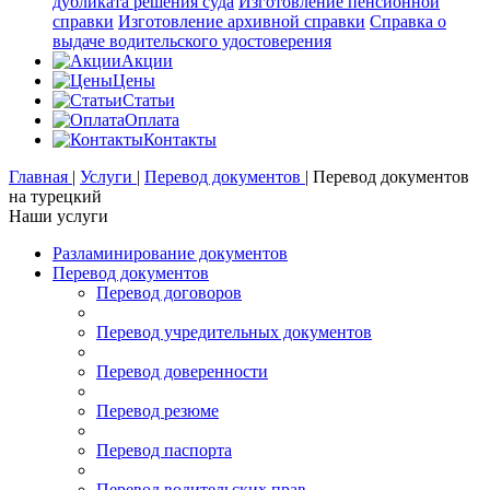
дубликата решения суда
Изготовление пенсионной
справки
Изготовление архивной справки
Справка о
выдаче водительского удостоверения
Акции
Цены
Статьи
Оплата
Контакты
Главная
|
Услуги
|
Перевод документов
|
Перевод документов
на турецкий
Наши услуги
Разламинирование документов
Перевод документов
Перевод договоров
Перевод учредительных документов
Перевод доверенности
Перевод резюме
Перевод паспорта
Перевод водительских прав