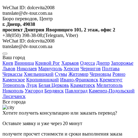
WeChat ID: dolcevita2008
translate@dv-tour.com.ua
Бюро переводов, Центр
г. Днепр, 49038
проспект Дмитрия Яворницого 101, 2 этаж, офис 2
+38(050) 398-38-08;(Telegram, Viber)
WeChat ID: dolcevita2008
translate@dv-tour.com.ua
Ваш город
Киев
Винница
Кривой Рог
Харьков
Одесса
Днепр
Запорожье
Львов
Николаев
Мариуполь
Херсон
Чернигов
Полтава
Черкассы
Хмельницкий
Сумы
Житомир
Черновцы
Ровно
Каменское
Кропивницкий
Ивано-Франковск
Кременчуг
Тернополь
Луцк
Белая Церковь
Краматорск
Мелитополь
Никополь
Ужгород
Бердянск
Павлоград
Каменец-Подольский
Лисичанск
Все города
Хотите получить консультацию или заказать перевод?
Оставьте заявку и уже через 20 минут
получите просчет стоимости и сроки выполнения заказа