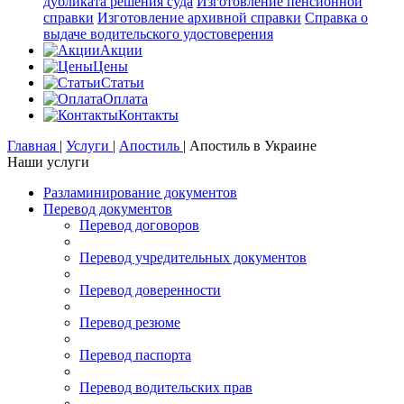
дубликата решения суда
Изготовление пенсионной
справки
Изготовление архивной справки
Справка о
выдаче водительского удостоверения
Акции
Цены
Статьи
Оплата
Контакты
Главная
|
Услуги
|
Апостиль
|
Апостиль в Украине
Наши услуги
Разламинирование документов
Перевод документов
Перевод договоров
Перевод учредительных документов
Перевод доверенности
Перевод резюме
Перевод паспорта
Перевод водительских прав