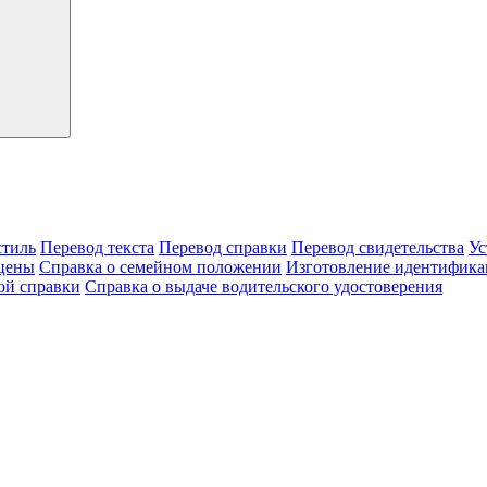
тиль
Перевод текста
Перевод справки
Перевод свидетельства
Ус
цены
Справка о семейном положении
Изготовление идентифика
ой справки
Справка о выдаче водительского удостоверения