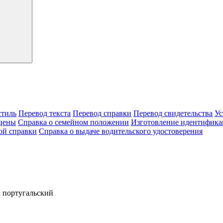
тиль
Перевод текста
Перевод справки
Перевод свидетельства
Ус
цены
Справка о семейном положении
Изготовление идентифика
ой справки
Справка о выдаче водительского удостоверения
 португальский