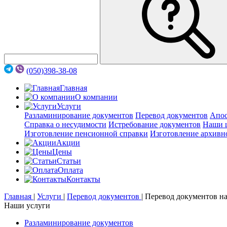
(050)398-38-08
Главная
О компании
Услуги
Разламинирование документов
Перевод документов
Апос
Справка о несудимости
Истребование документов
Наши 
Изготовление пенсионной справки
Изготовление архивн
Акции
Цены
Статьи
Оплата
Контакты
Главная
|
Услуги
|
Перевод документов
|
Перевод документов на
Наши услуги
Разламинирование документов