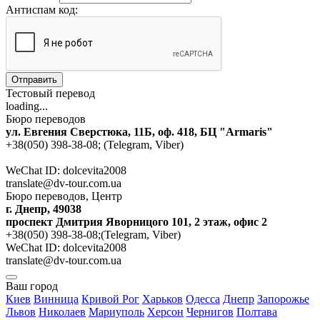
Антиспам код:
Отправить
Тестовый перевод
loading...
Бюро переводов
ул. Евгения Сверстюка, 11Б, оф. 418, БЦ "Armaris"
+38(050) 398-38-08; (Telegram, Viber)
WeChat ID: dolcevita2008
translate@dv-tour.com.ua
Бюро переводов, Центр
г. Днепр, 49038
проспект Дмитрия Яворницого 101, 2 этаж, офис 2
+38(050) 398-38-08;(Telegram, Viber)
WeChat ID: dolcevita2008
translate@dv-tour.com.ua
Ваш город
Киев
Винница
Кривой Рог
Харьков
Одесса
Днепр
Запорожье
Львов
Николаев
Мариуполь
Херсон
Чернигов
Полтава