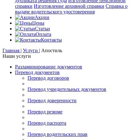
дубликата решения суда
Изготовление пенсионной
справки
Изготовление архивной справки
Справка о
выдаче водительского удостоверения
Акции
Цены
Статьи
Оплата
Контакты
Главная
|
Услуги
|
Апостиль
Наши услуги
Разламинирование документов
Перевод документов
Перевод договоров
Перевод учредительных документов
Перевод доверенности
Перевод резюме
Перевод паспорта
Перевод водительских прав