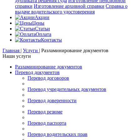
дубликата решения суда
Изготовление пенсионной
справки
Изготовление архивной справки
Справка о
выдаче водительского удостоверения
Акции
Цены
Статьи
Оплата
Контакты
Главная
|
Услуги
|
Разламинирование документов
Наши услуги
Разламинирование документов
Перевод документов
Перевод договоров
Перевод учредительных документов
Перевод доверенности
Перевод резюме
Перевод паспорта
Перевод водительских прав