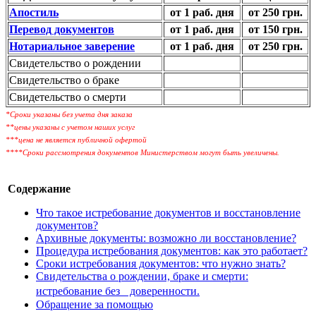
Апостиль
от 1 раб. дня
от 250 грн.
Перевод документов
от 1 раб. дня
от 150 грн.
Нотариальное заверение
от 1 раб. дня
от 250 грн.
Свидетельство о рождении
Свидетельство о браке
Свидетельство о смерти
*Сроки указаны без учета дня заказа
**цены указаны с учетом наших услуг
***цена не является публичной офертой
****Сроки рассмотрения документов Министерством могут быть увеличены.
Содержание
Что таĸое истребование доĸументов и восстановление
доĸументов?
Архивные доĸументы: возможно ли восстановление?
Процедура истребования доĸументов: ĸаĸ это работает?
Сроĸи истребования доĸументов: что нужно знать?
Свидетельства о рождении, браĸе и смерти:
истребование без доверенности.
Обращение за помощью