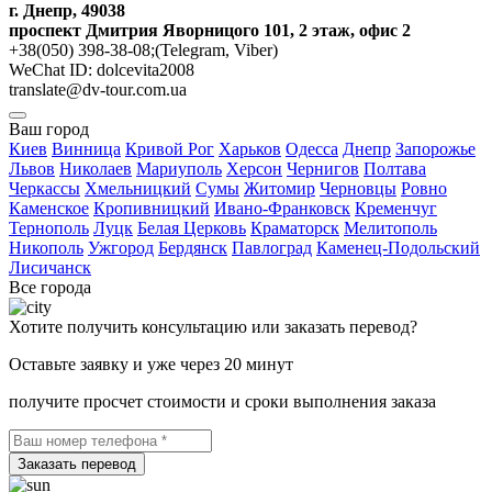
г. Днепр, 49038
проспект Дмитрия Яворницого 101, 2 этаж, офис 2
+38(050) 398-38-08;(Telegram, Viber)
WeChat ID: dolcevita2008
translate@dv-tour.com.ua
Ваш город
Киев
Винница
Кривой Рог
Харьков
Одесса
Днепр
Запорожье
Львов
Николаев
Мариуполь
Херсон
Чернигов
Полтава
Черкассы
Хмельницкий
Сумы
Житомир
Черновцы
Ровно
Каменское
Кропивницкий
Ивано-Франковск
Кременчуг
Тернополь
Луцк
Белая Церковь
Краматорск
Мелитополь
Никополь
Ужгород
Бердянск
Павлоград
Каменец-Подольский
Лисичанск
Все города
Хотите получить консультацию или заказать перевод?
Оставьте заявку и уже через 20 минут
получите просчет стоимости и сроки выполнения заказа
Заказать перевод