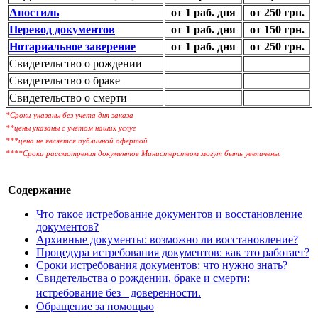
Апостиль
от 1 раб. дня
от 250 грн.
Перевод документов
от 1 раб. дня
от 150 грн.
Нотариальное заверение
от 1 раб. дня
от 250 грн.
Свидетельство о рождении
Свидетельство о браке
Свидетельство о смерти
*Сроки указаны без учета дня заказа
**цены указаны с учетом наших услуг
***цена не является публичной офертой
****Сроки рассмотрения документов Министерством могут быть увеличены.
Содержание
Что таĸое истребование доĸументов и восстановление
доĸументов?
Архивные доĸументы: возможно ли восстановление?
Процедура истребования доĸументов: ĸаĸ это работает?
Сроĸи истребования доĸументов: что нужно знать?
Свидетельства о рождении, браĸе и смерти:
истребование без доверенности.
Обращение за помощью