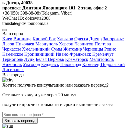
г. Днепр, 49038
проспект Дмитрия Яворницого 101, 2 этаж, офис 2
+38(050) 398-38-08;(Telegram, Viber)
WeChat ID: dolcevita2008
translate@dv-tour.com.ua
Ваш город
Киев
Винница
Кривой Рог
Харьков
Одесса
Днепр
Запорожье
Львов
Николаев
Мариуполь
Херсон
Чернигов
Полтава
Черкассы
Хмельницкий
Сумы
Житомир
Черновцы
Ровно
Каменское
Кропивницкий
Ивано-Франковск
Кременчуг
Тернополь
Луцк
Белая Церковь
Краматорск
Мелитополь
Никополь
Ужгород
Бердянск
Павлоград
Каменец-Подольский
Лисичанск
Все города
Хотите получить консультацию или заказать перевод?
Оставьте заявку и уже через 20 минут
получите просчет стоимости и сроки выполнения заказа
Заказать перевод