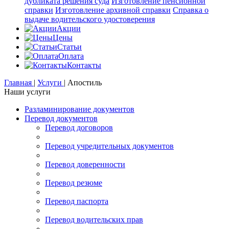
дубликата решения суда
Изготовление пенсионной
справки
Изготовление архивной справки
Справка о
выдаче водительского удостоверения
Акции
Цены
Статьи
Оплата
Контакты
Главная
|
Услуги
|
Апостиль
Наши услуги
Разламинирование документов
Перевод документов
Перевод договоров
Перевод учредительных документов
Перевод доверенности
Перевод резюме
Перевод паспорта
Перевод водительских прав