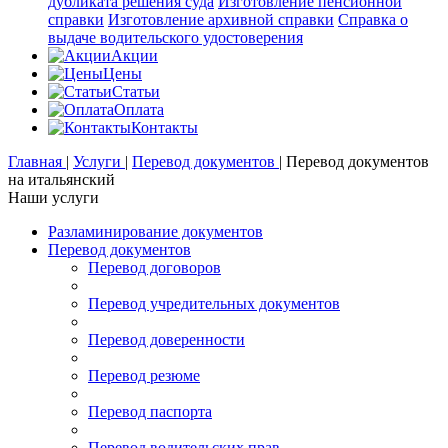
дубликата решения суда
Изготовление пенсионной
справки
Изготовление архивной справки
Справка о
выдаче водительского удостоверения
Акции
Цены
Статьи
Оплата
Контакты
Главная
|
Услуги
|
Перевод документов
|
Перевод документов
на итальянский
Наши услуги
Разламинирование документов
Перевод документов
Перевод договоров
Перевод учредительных документов
Перевод доверенности
Перевод резюме
Перевод паспорта
Перевод водительских прав