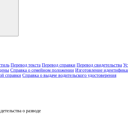
тиль
Перевод текста
Перевод справки
Перевод свидетельства
Ус
цены
Справка о семейном положении
Изготовление идентифика
ой справки
Справка о выдаче водительского удостоверения
детельства о разводе