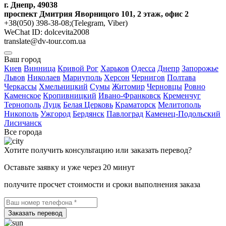
г. Днепр, 49038
проспект Дмитрия Яворницого 101, 2 этаж, офис 2
+38(050) 398-38-08;(Telegram, Viber)
WeChat ID: dolcevita2008
translate@dv-tour.com.ua
Ваш город
Киев
Винница
Кривой Рог
Харьков
Одесса
Днепр
Запорожье
Львов
Николаев
Мариуполь
Херсон
Чернигов
Полтава
Черкассы
Хмельницкий
Сумы
Житомир
Черновцы
Ровно
Каменское
Кропивницкий
Ивано-Франковск
Кременчуг
Тернополь
Луцк
Белая Церковь
Краматорск
Мелитополь
Никополь
Ужгород
Бердянск
Павлоград
Каменец-Подольский
Лисичанск
Все города
Хотите получить консультацию или заказать перевод?
Оставьте заявку и уже через 20 минут
получите просчет стоимости и сроки выполнения заказа
Заказать перевод