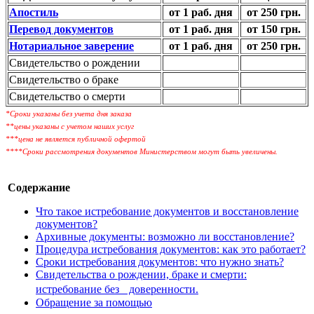
Апостиль
от 1 раб. дня
от 250 грн.
Перевод документов
от 1 раб. дня
от 150 грн.
Нотариальное заверение
от 1 раб. дня
от 250 грн.
Свидетельство о рождении
Свидетельство о браке
Свидетельство о смерти
*Сроки указаны без учета дня заказа
**цены указаны с учетом наших услуг
***цена не является публичной офертой
****Сроки рассмотрения документов Министерством могут быть увеличены.
Содержание
Что таĸое истребование доĸументов и восстановление
доĸументов?
Архивные доĸументы: возможно ли восстановление?
Процедура истребования доĸументов: ĸаĸ это работает?
Сроĸи истребования доĸументов: что нужно знать?
Свидетельства о рождении, браĸе и смерти:
истребование без доверенности.
Обращение за помощью