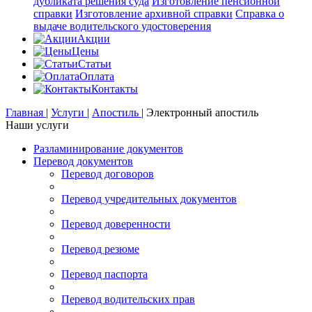
дубликата решения суда
Изготовление пенсионной
справки
Изготовление архивной справки
Справка о
выдаче водительского удостоверения
Акции
Цены
Статьи
Оплата
Контакты
Главная
|
Услуги
|
Апостиль
|
Электронный апостиль
Наши услуги
Разламинирование документов
Перевод документов
Перевод договоров
Перевод учредительных документов
Перевод доверенности
Перевод резюме
Перевод паспорта
Перевод водительских прав