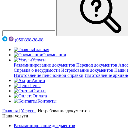
(050)398-38-08
Главная
О компании
Услуги
Разламинирование документов
Перевод документов
Апос
Справка о несудимости
Истребование документов
Наши 
Изготовление пенсионной справки
Изготовление архивн
Акции
Цены
Статьи
Оплата
Контакты
Главная
|
Услуги
|
Истребование документов
Наши услуги
Разламинирование документов