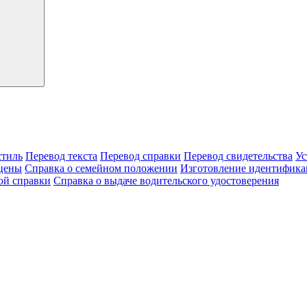
тиль
Перевод текста
Перевод справки
Перевод свидетельства
Ус
цены
Справка о семейном положении
Изготовление идентифика
ой справки
Справка о выдаче водительского удостоверения