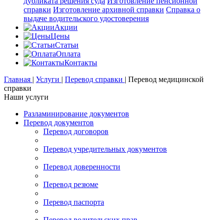
дубликата решения суда
Изготовление пенсионной
справки
Изготовление архивной справки
Справка о
выдаче водительского удостоверения
Акции
Цены
Статьи
Оплата
Контакты
Главная
|
Услуги
|
Перевод справки
|
Перевод медицинской
справки
Наши услуги
Разламинирование документов
Перевод документов
Перевод договоров
Перевод учредительных документов
Перевод доверенности
Перевод резюме
Перевод паспорта
Перевод водительских прав