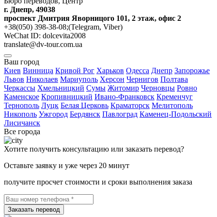
Бюро переводов, Центр
г. Днепр, 49038
проспект Дмитрия Яворницого 101, 2 этаж, офис 2
+38(050) 398-38-08;(Telegram, Viber)
WeChat ID: dolcevita2008
translate@dv-tour.com.ua
Ваш город
Киев
Винница
Кривой Рог
Харьков
Одесса
Днепр
Запорожье
Львов
Николаев
Мариуполь
Херсон
Чернигов
Полтава
Черкассы
Хмельницкий
Сумы
Житомир
Черновцы
Ровно
Каменское
Кропивницкий
Ивано-Франковск
Кременчуг
Тернополь
Луцк
Белая Церковь
Краматорск
Мелитополь
Никополь
Ужгород
Бердянск
Павлоград
Каменец-Подольский
Лисичанск
Все города
Хотите получить консультацию или заказать перевод?
Оставьте заявку и уже через 20 минут
получите просчет стоимости и сроки выполнения заказа
Заказать перевод