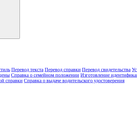
тиль
Перевод текста
Перевод справки
Перевод свидетельства
Ус
цены
Справка о семейном положении
Изготовление идентифика
ой справки
Справка о выдаче водительского удостоверения