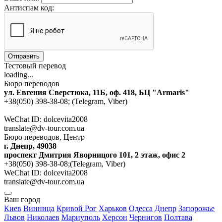
Антиспам код:
Отправить
Тестовый перевод
loading...
Бюро переводов
ул. Евгения Сверстюка, 11Б, оф. 418, БЦ "Armaris"
+38(050) 398-38-08; (Telegram, Viber)
WeChat ID: dolcevita2008
translate@dv-tour.com.ua
Бюро переводов, Центр
г. Днепр, 49038
проспект Дмитрия Яворницого 101, 2 этаж, офис 2
+38(050) 398-38-08;(Telegram, Viber)
WeChat ID: dolcevita2008
translate@dv-tour.com.ua
Ваш город
Киев
Винница
Кривой Рог
Харьков
Одесса
Днепр
Запорожье
Львов
Николаев
Мариуполь
Херсон
Чернигов
Полтава