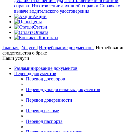
дубликата решения суда
Изготовление пенсионной
справки
Изготовление архивной справки
Справка о
выдаче водительского удостоверения
Акции
Цены
Статьи
Оплата
Контакты
Главная
|
Услуги
|
Истребование документов
|
Истребование
свидетельства о браке
Наши услуги
Разламинирование документов
Перевод документов
Перевод договоров
Перевод учредительных документов
Перевод доверенности
Перевод резюме
Перевод паспорта
Перевод водительских прав