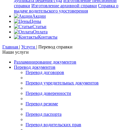
дубликата решения суда
Изготовление пенсионной
справки
Изготовление архивной справки
Справка о
выдаче водительского удостоверения
Акции
Цены
Статьи
Оплата
Контакты
Главная
|
Услуги
|
Перевод справки
Наши услуги
Разламинирование документов
Перевод документов
Перевод договоров
Перевод учредительных документов
Перевод доверенности
Перевод резюме
Перевод паспорта
Перевод водительских прав