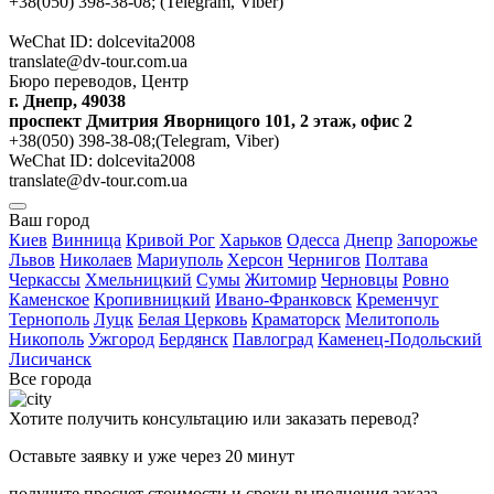
+38(050) 398-38-08; (Telegram, Viber)
WeChat ID: dolcevita2008
translate@dv-tour.com.ua
Бюро переводов, Центр
г. Днепр, 49038
проспект Дмитрия Яворницого 101, 2 этаж, офис 2
+38(050) 398-38-08;(Telegram, Viber)
WeChat ID: dolcevita2008
translate@dv-tour.com.ua
Ваш город
Киев
Винница
Кривой Рог
Харьков
Одесса
Днепр
Запорожье
Львов
Николаев
Мариуполь
Херсон
Чернигов
Полтава
Черкассы
Хмельницкий
Сумы
Житомир
Черновцы
Ровно
Каменское
Кропивницкий
Ивано-Франковск
Кременчуг
Тернополь
Луцк
Белая Церковь
Краматорск
Мелитополь
Никополь
Ужгород
Бердянск
Павлоград
Каменец-Подольский
Лисичанск
Все города
Хотите получить консультацию или заказать перевод?
Оставьте заявку и уже через 20 минут
получите просчет стоимости и сроки выполнения заказа