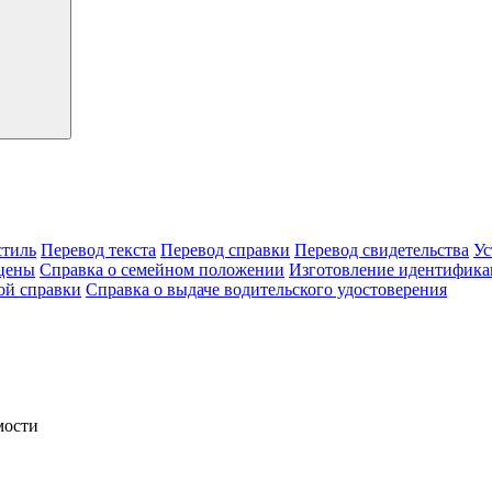
тиль
Перевод текста
Перевод справки
Перевод свидетельства
Ус
цены
Справка о семейном положении
Изготовление идентифика
ой справки
Справка о выдаче водительского удостоверения
мости