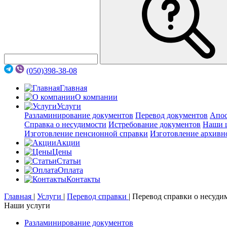
(050)398-38-08
Главная
О компании
Услуги
Разламинирование документов
Перевод документов
Апос
Справка о несудимости
Истребование документов
Наши 
Изготовление пенсионной справки
Изготовление архивн
Акции
Цены
Статьи
Оплата
Контакты
Главная
|
Услуги
|
Перевод справки
|
Перевод справки о несуди
Наши услуги
Разламинирование документов