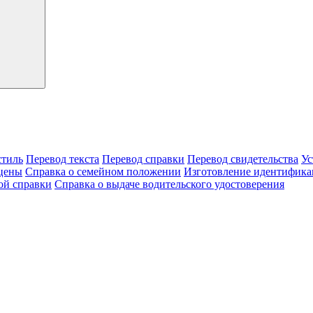
тиль
Перевод текста
Перевод справки
Перевод свидетельства
Ус
цены
Справка о семейном положении
Изготовление идентифика
ой справки
Справка о выдаче водительского удостоверения