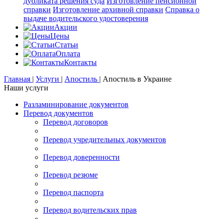
дубликата решения суда
Изготовление пенсионной
справки
Изготовление архивной справки
Справка о
выдаче водительского удостоверения
Акции
Цены
Статьи
Оплата
Контакты
Главная
|
Услуги
|
Апостиль
|
Апостиль в Украине
Наши услуги
Разламинирование документов
Перевод документов
Перевод договоров
Перевод учредительных документов
Перевод доверенности
Перевод резюме
Перевод паспорта
Перевод водительских прав