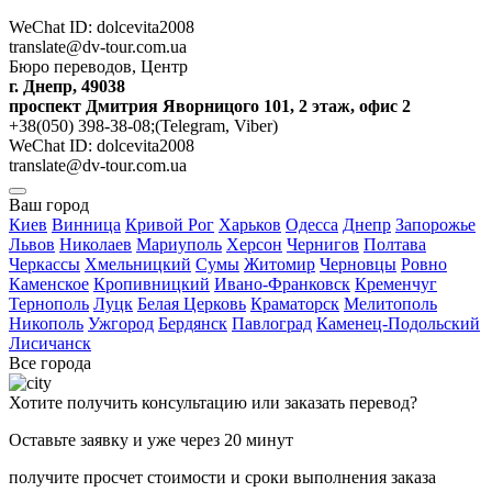
WeChat ID: dolcevita2008
translate@dv-tour.com.ua
Бюро переводов, Центр
г. Днепр, 49038
проспект Дмитрия Яворницого 101, 2 этаж, офис 2
+38(050) 398-38-08;(Telegram, Viber)
WeChat ID: dolcevita2008
translate@dv-tour.com.ua
Ваш город
Киев
Винница
Кривой Рог
Харьков
Одесса
Днепр
Запорожье
Львов
Николаев
Мариуполь
Херсон
Чернигов
Полтава
Черкассы
Хмельницкий
Сумы
Житомир
Черновцы
Ровно
Каменское
Кропивницкий
Ивано-Франковск
Кременчуг
Тернополь
Луцк
Белая Церковь
Краматорск
Мелитополь
Никополь
Ужгород
Бердянск
Павлоград
Каменец-Подольский
Лисичанск
Все города
Хотите получить консультацию или заказать перевод?
Оставьте заявку и уже через 20 минут
получите просчет стоимости и сроки выполнения заказа