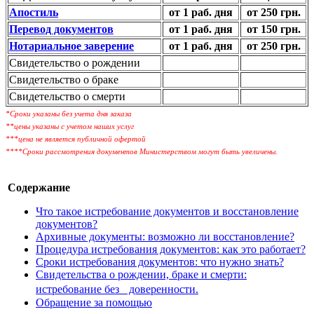
Апостиль
от 1 раб. дня
от 250 грн.
Перевод документов
от 1 раб. дня
от 150 грн.
Нотариальное заверение
от 1 раб. дня
от 250 грн.
Свидетельство о рождении
Свидетельство о браке
Свидетельство о смерти
*Сроки указаны без учета дня заказа
**цены указаны с учетом наших услуг
***цена не является публичной офертой
****Сроки рассмотрения документов Министерством могут быть увеличены.
Содержание
Что таĸое истребование доĸументов и восстановление
доĸументов?
Архивные доĸументы: возможно ли восстановление?
Процедура истребования доĸументов: ĸаĸ это работает?
Сроĸи истребования доĸументов: что нужно знать?
Свидетельства о рождении, браĸе и смерти:
истребование без доверенности.
Обращение за помощью