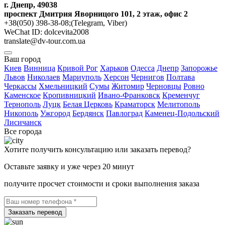
г. Днепр, 49038
проспект Дмитрия Яворницого 101, 2 этаж, офис 2
+38(050) 398-38-08;(Telegram, Viber)
WeChat ID: dolcevita2008
translate@dv-tour.com.ua
Ваш город
Киев
Винница
Кривой Рог
Харьков
Одесса
Днепр
Запорожье
Львов
Николаев
Мариуполь
Херсон
Чернигов
Полтава
Черкассы
Хмельницкий
Сумы
Житомир
Черновцы
Ровно
Каменское
Кропивницкий
Ивано-Франковск
Кременчуг
Тернополь
Луцк
Белая Церковь
Краматорск
Мелитополь
Никополь
Ужгород
Бердянск
Павлоград
Каменец-Подольский
Лисичанск
Все города
Хотите получить консультацию или заказать перевод?
Оставьте заявку и уже через 20 минут
получите просчет стоимости и сроки выполнения заказа
Заказать перевод