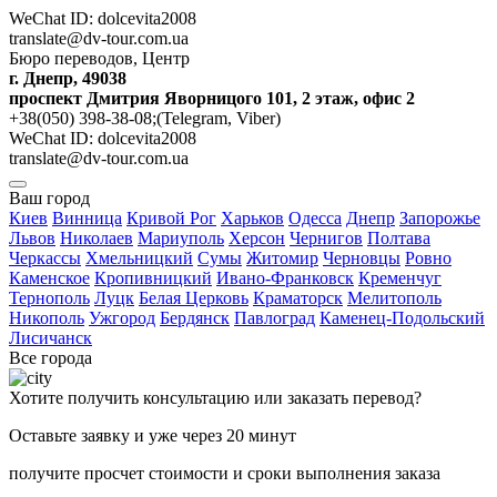
WeChat ID: dolcevita2008
translate@dv-tour.com.ua
Бюро переводов, Центр
г. Днепр, 49038
проспект Дмитрия Яворницого 101, 2 этаж, офис 2
+38(050) 398-38-08;(Telegram, Viber)
WeChat ID: dolcevita2008
translate@dv-tour.com.ua
Ваш город
Киев
Винница
Кривой Рог
Харьков
Одесса
Днепр
Запорожье
Львов
Николаев
Мариуполь
Херсон
Чернигов
Полтава
Черкассы
Хмельницкий
Сумы
Житомир
Черновцы
Ровно
Каменское
Кропивницкий
Ивано-Франковск
Кременчуг
Тернополь
Луцк
Белая Церковь
Краматорск
Мелитополь
Никополь
Ужгород
Бердянск
Павлоград
Каменец-Подольский
Лисичанск
Все города
Хотите получить консультацию или заказать перевод?
Оставьте заявку и уже через 20 минут
получите просчет стоимости и сроки выполнения заказа