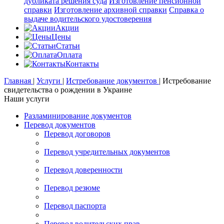
дубликата решения суда
Изготовление пенсионной
справки
Изготовление архивной справки
Справка о
выдаче водительского удостоверения
Акции
Цены
Статьи
Оплата
Контакты
Главная
|
Услуги
|
Истребование документов
|
Истребование
свидетельства о рождении в Украине
Наши услуги
Разламинирование документов
Перевод документов
Перевод договоров
Перевод учредительных документов
Перевод доверенности
Перевод резюме
Перевод паспорта
Перевод водительских прав