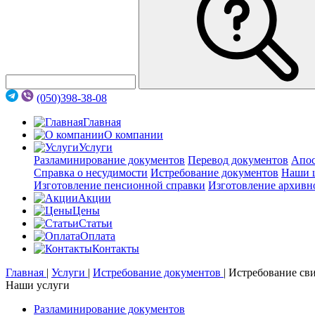
(050)398-38-08
Главная
О компании
Услуги
Разламинирование документов
Перевод документов
Апос
Справка о несудимости
Истребование документов
Наши 
Изготовление пенсионной справки
Изготовление архивн
Акции
Цены
Статьи
Оплата
Контакты
Главная
|
Услуги
|
Истребование документов
|
Истребование сви
Наши услуги
Разламинирование документов