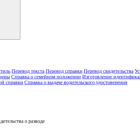
тиль
Перевод текста
Перевод справки
Перевод свидетельства
Ус
цены
Справка о семейном положении
Изготовление идентифика
ой справки
Справка о выдаче водительского удостоверения
детельства о разводе