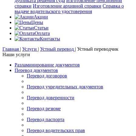
дубликата решения суда
Изготовление пенсионной
справки
Изготовление архивной справки
Справка о
выдаче водительского удостоверения
Акции
Цены
Статьи
Оплата
Контакты
Главная
|
Услуги
|
Устный перевод
|
Устный переводчик
Наши услуги
Разламинирование документов
Перевод документов
Перевод договоров
Перевод учредительных документов
Перевод доверенности
Перевод резюме
Перевод паспорта
Перевод водительских прав