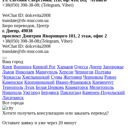
+38(050) 398-38-08; (Telegram, Viber)
WeChat ID: dolcevita2008
translate@dv-tour.com.ua
Бюро переводов, Центр
г. Днепр, 49038
проспект Дмитрия Яворницого 101, 2 этаж, офис 2
+38(050) 398-38-08;(Telegram, Viber)
WeChat ID: dolcevita2008
translate@dv-tour.com.ua
Ваш город
Киев
Винница
Кривой Рог
Харьков
Одесса
Днепр
Запорожье
Львов
Николаев
Мариуполь
Херсон
Чернигов
Полтава
Черкассы
Хмельницкий
Сумы
Житомир
Черновцы
Ровно
Каменское
Кропивницкий
Ивано-Франковск
Кременчуг
Тернополь
Луцк
Белая Церковь
Краматорск
Мелитополь
Никополь
Ужгород
Бердянск
Павлоград
Каменец-Подольский
Лисичанск
Все города
Хотите получить консультацию или заказать перевод?
Оставьте заявку и уже через 20 минут