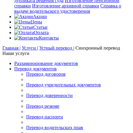
дубликата решения суда
Изготовление пенсионной
справки
Изготовление архивной справки
Справка о
выдаче водительского удостоверения
Акции
Цены
Статьи
Оплата
Контакты
Главная
|
Услуги
|
Устный перевод
|
Синхронный перевод
Наши услуги
Разламинирование документов
Перевод документов
Перевод договоров
Перевод учредительных документов
Перевод доверенности
Перевод резюме
Перевод паспорта
Перевод водительских прав