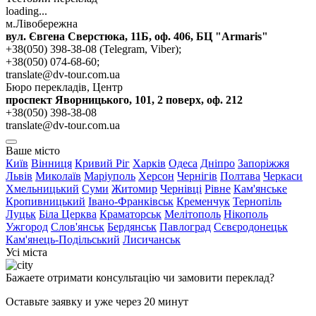
loading...
м.Лівобережна
вул. Євгена Сверстюка, 11Б, оф. 406, БЦ "Armaris"
+38(050) 398-38-08 (Telegram, Viber);
+38(050) 074-68-60;
translate@dv-tour.com.ua
Бюро перекладів, Центр
проспект Яворницького, 101, 2 поверх, оф. 212
+38(050) 398-38-08
translate@dv-tour.com.ua
Ваше місто
Київ
Вінниця
Кривий Ріг
Харків
Одеса
Дніпро
Запоріжжя
Львів
Миколаїв
Маріуполь
Херсон
Чернігів
Полтава
Черкаси
Хмельницький
Суми
Житомир
Чернівці
Рівне
Кам'янське
Кропивницький
Івано-Франківськ
Кременчук
Тернопіль
Луцьк
Біла Церква
Краматорськ
Мелітополь
Нікополь
Ужгород
Слов'янськ
Бердянськ
Павлоград
Сєвєродонецьк
Кам'янець-Подільський
Лисичанськ
Усі міста
Бажаете отримати консультацію чи замовити переклад?
Оставьте заявку и уже через 20 минут