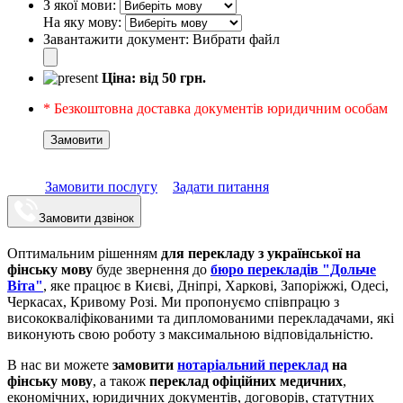
З якої мови:
На яку мову:
Завантажити документ:
Вибрати файл
Ціна: від
50
грн.
* Безкоштовна доставка документів юридичним особам
Замовити
Замовити послугу
Задати питання
Замовити дзвінок
Оптимальним рішенням
для перекладу з української на
фінську мову
буде звернення до
бюро перекладів "Дольче
Віта"
, яке працює в Києві, Дніпрі, Харкові, Запоріжжі, Одесі,
Черкасах, Кривому Розі. Ми пропонуємо співпрацю з
висококваліфікованими та дипломованими перекладачами, які
виконують свою роботу з максимальною відповідальністю.
В нас ви можете
замовити
нотаріальний переклад
на
фінську мову
, а також
переклад офіційних медичних
,
економічних, юридичних документів, договорів, статутних