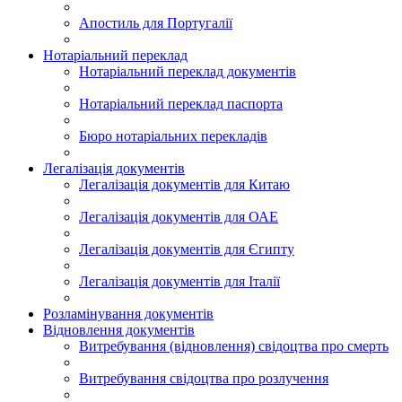
Апостиль для Португалії
Нотаріальний переклад
Нотаріальний переклад документів
Нотаріальний переклад паспорта
Бюро нотаріальних перекладів
Легалізація документів
Легалізація документів для Китаю
Легалізація документів для ОАЕ
Легалізація документів для Єгипту
Легалізація документів для Італії
Розламінування документів
Відновлення документів
Витребування (відновлення) свідоцтва про смерть
Витребування свідоцтва про розлучення