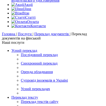
водительского удостоверения
Акції
Цiни
Візи
Статті
Оплата
Контакти
Головна
|
Послуги
|
Переклад документів
|
Переклад
документів на фінський
Наші послуги
Усний переклад
Послідовний переклад
Синхронний переклад
Оренда обладнання
Супровід іноземців в Україні
Усний перекладач
Переклад тексту
Переклад текстів сайту