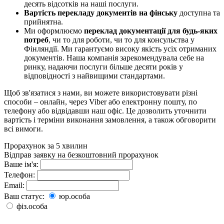
десять відсотків на наші послуги.
Вартість перекладу документів на фінську
доступна та
прийнятна.
Ми оформлюємо
переклад документації для будь-яких
потреб
, чи то для роботи, чи то для консульства у
Фінляндії. Ми гарантуємо високу якість усіх отриманих
документів. Наша компанія зарекомендувала себе на
ринку, надаючи послуги більше десяти років у
відповідності з найвищими стандартами.
Щоб зв'язатися з нами, ви можете використовувати різні
способи – онлайн, через Viber або електронну пошту, по
телефону або відвідавши наш офіс. Це дозволить уточнити
вартість і терміни виконання замовлення, а також обговорити
всі вимоги.
Прорахунок за 5 хвилин
Відправ заявку на безкоштовний прорахунок
Ваше ім'я:
Телефон:
Email:
Ваш статус:
юр.особа
фіз.особа