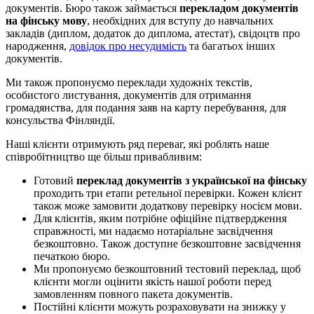
документів. Бюро також займається
перекладом документів
на фінську мову
, необхідних для вступу до навчальних
закладів (диплом, додаток до диплома, атестат), свідоцтв про
народження,
довідок про несудимість
та багатьох інших
документів.
Ми також пропонуємо переклади художніх текстів,
особистого листування, документів для отримання
громадянства, для подання заяв на карту перебування, для
консульства Фінляндії.
Наші клієнти отримують ряд переваг, які роблять наше
співробітництво ще більш привабливим:
Готовий
переклад документів з української на фінську
проходить три етапи ретельної перевірки. Кожен клієнт
також може замовити додаткову перевірку носієм мови.
Для клієнтів, яким потрібне офіційне підтвердження
справжності, ми надаємо нотаріальне засвідчення
безкоштовно. Також доступне безкоштовне засвідчення
печаткою бюро.
Ми пропонуємо безкоштовний тестовий переклад, щоб
клієнти могли оцінити якість нашої роботи перед
замовленням повного пакета документів.
Постійні клієнти можуть розраховувати на знижку у