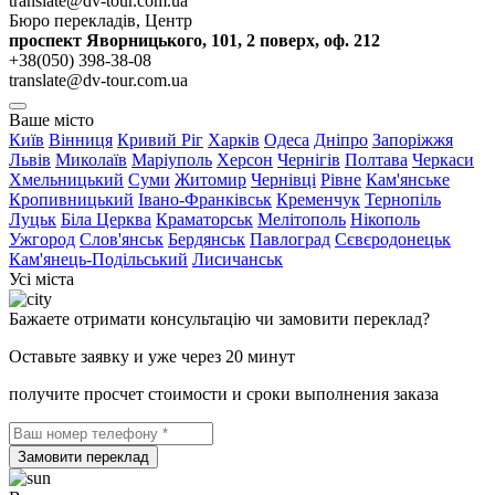
translate@dv-tour.com.ua
Бюро перекладів, Центр
проспект Яворницького, 101, 2 поверх, оф. 212
+38(050) 398-38-08
translate@dv-tour.com.ua
Ваше місто
Київ
Вінниця
Кривий Ріг
Харків
Одеса
Дніпро
Запоріжжя
Львів
Миколаїв
Маріуполь
Херсон
Чернігів
Полтава
Черкаси
Хмельницький
Суми
Житомир
Чернівці
Рівне
Кам'янське
Кропивницький
Івано-Франківськ
Кременчук
Тернопіль
Луцьк
Біла Церква
Краматорськ
Мелітополь
Нікополь
Ужгород
Слов'янськ
Бердянськ
Павлоград
Сєвєродонецьк
Кам'янець-Подільський
Лисичанськ
Усі міста
Бажаете отримати консультацію чи замовити переклад?
Оставьте заявку и уже через 20 минут
получите просчет стоимости и сроки выполнения заказа
Замовити переклад