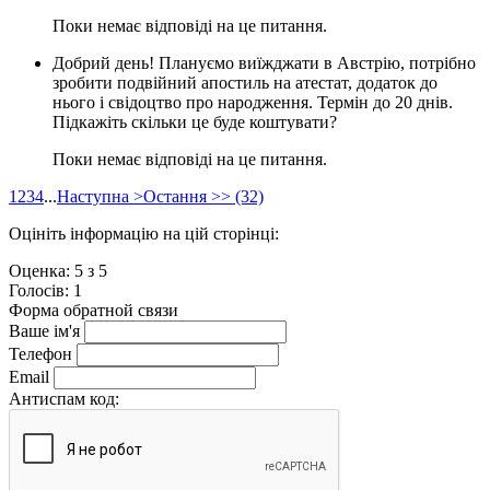
Поки немає відповіді на це питання.
Добрий день! Плануємо виїжджати в Австрію, потрібно
зробити подвійний апостиль на атестат, додаток до
нього і свідоцтво про народження. Термін до 20 днів.
Підкажіть скільки це буде коштувати?
Поки немає відповіді на це питання.
1
2
3
4
...
Наступна >
Остання >> (32)
Оцініть інформацію на цій сторінці:
Оценка:
5
з
5
Голосiв:
1
Форма обратной связи
Ваше ім'я
Телефон
Email
Антиспам код: