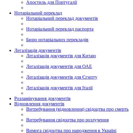
Апостиль для Португалії
Нотаріальний переклад
Нотаріальний переклад документів
Нотаріальний переклад паспорта
Бюро нотаріальних перекладів
Легалізація документів
Легалізація документів для Китаю
Легалізація документів для ОАЕ
Легалізація документів для Єгипту
Легалізація документів для Італії
Розламінування документів
Відновлення документів
Витребування (відновлення) свідоцтва про смерть
Витребування свідоцтва про розлучення
Вимога свідоцтва про народження в Україні