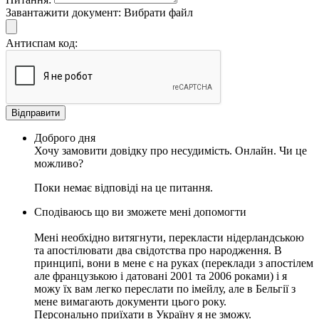
Завантажити документ:
Вибрати файл
Антиспам код:
Відправити
Доброго дня
Хочу замовити довідку про несудимість. Онлайн. Чи це
можливо?
Поки немає відповіді на це питання.
Сподіваюсь що ви зможете мені допомогти
Мені необхідно витягнути, перекласти нідерландською
та апостілювати два свідотства про народження. В
принципі, вони в мене є на руках (переклади з апостілем
але французькою і датовані 2001 та 2006 роками) i я
можу їх вам легко переслати по імейлу, але в Бельгії з
мене вимагають документи цього року.
Персонально приїхати в Україну я не зможу.