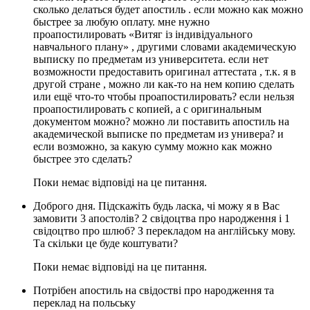
сколько делаться будет апостиль . если можно как можно
быстрее за любую оплату. мне нужно
проапостилировать «Витяг із індивідуального
навчального плану» , другими словами академическую
выписку по предметам из университета. если нет
возможности предоставить оригинал аттестата , т.к. я в
другой стране , можно ли как-то на нем копию сделать
или ещё что-то чтобы проапостилировать? если нельзя
проапостилировать с копией, а с оригинальным
документом можно? можно ли поставить апостиль на
академической выписке по предметам из универа? и
если возможно, за какую сумму можно как можно
быстрее это сделать?
Поки немає відповіді на це питання.
Доброго дня. Підскажіть будь ласка, чі можу я в Вас
замовити 3 апостолів? 2 свідоцтва про народження і 1
свідоцтво про шлюб? З перекладом на англійську мову.
Та скільки це буде коштувати?
Поки немає відповіді на це питання.
Потрібен апостиль на свідостві про народження та
переклад на польську