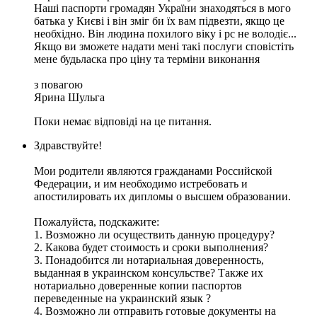
Наші паспорти громадян України знаходяться в мого
батька у Києві і він зміг би їх вам підвезти, якщо це
необхідно. Він людина похилого віку і рс не володіє...
Якщо ви зможете надати мені такі послуги сповістіть
мене будьласка про ціну та терміни виконання
з повагою
Ярина Шульга
Поки немає відповіді на це питання.
Здравствуйте!
Мои родители являются гражданами Российской
Федерации, и им необходимо истребовать и
апостилировать их дипломы о высшем образовании.
Пожалуйста, подскажите:
1. Возможно ли осуществить данную процедуру?
2. Какова будет стоимость и сроки выполнения?
3. Понадобится ли нотариальная доверенность,
выданная в украинском консульстве? Также их
нотариально доверенные копии паспортов
переведенные на украинский язык ?
4. Возможно ли отправить готовые документы на