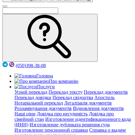
(050)398-38-08
Головна
Про компанію
Послуги
Усний переклад
Переклад тексту
Переклад документів
Переклад довідки
Переклад свідоцтва
Апостиль
Нотаріальний переклад
Легалізація документів
Розламінування документів
Відновлення документів
Наші ціни
Довідка про несудимість
Довідка про
сімейний стан
Изготовление идентификационного кода
(ИНН)
Изготовление дубликата решения суда
Изготовление пенсионной справки
Справка о выдаче