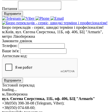
Питання
Відправити
Бюро перекладів - сервіс, швидкі терміни і професіоналізм!
м.Київ, вул. Євгена Сверстюка, 11Б, оф. 406, БЦ "Armaris",
метро Лівобережна
Замовити дзвінок
Телефон:
Ваше ім'я:
Антиспам код:
Відправити
Тестовий переклад
loading...
м.Лівобережна
вул. Євгена Сверстюка, 11Б, оф. 406, БЦ "Armaris"
+38(050) 398-38-08 (Telegram, Viber);
+38(050) 074-68-60;