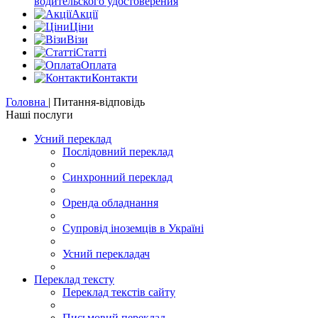
водительского удостоверения
Акції
Цiни
Візи
Статті
Оплата
Контакти
Головна
|
Питання-відповідь
Наші послуги
Усний переклад
Послідовний переклад
Синхронний переклад
Оренда обладнання
Супровід іноземців в Україні
Усний перекладач
Переклад тексту
Переклад текстів сайту
Письмовий переклад