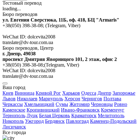
Тестовый перевод
loading...
Бюро переводов
ул. Евгения Сверстюка, 11Б, оф. 418, БЦ "Armaris"
+38(050) 398-38-08; (Telegram, Viber)
WeChat ID: dolcevita2008
translate@dv-tour.com.ua
Бюро переводов, Центр
г. Днепр, 49038
проспект Дмитрия Яворницого 101, 2 этаж, офис 2
+38(050) 398-38-08;(Telegram, Viber)
WeChat ID: dolcevita2008
translate@dv-tour.com.ua
Ваш город
Киев
Винница
Кривой Рог
Харьков
Одесса
Днепр
Запорожье
Львов
Николаев
Мариуполь
Херсон
Чернигов
Полтава
Черкассы
Хмельницкий
Сумы
Житомир
Черновцы
Ровно
Каменское
Кропивницкий
Ивано-Франковск
Кременчуг
Тернополь
Луцк
Белая Церковь
Краматорск
Мелитополь
Никополь
Ужгород
Бердянск
Павлоград
Каменец-Подольский
Лисичанск
Все города