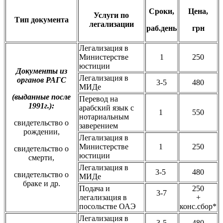
Сроки,
Цена,
Услуги по
Тип документа
легализации
раб.день
грн
Легализация в
Министерстве
1
250
юстиции
Документы из
Легализация в
органов РАГС
3-5
480
МИДе
(выданные после
Перевод на
1991г.):
арабский язык с
1
550
нотариальным
свидетельство о
заверением
рождении,
Легализация в
Министерстве
1
250
свидетельство о
юстиции
смерти,
Легализация в
3-5
480
свидетельство о
МИДе
браке и др.
Подача и
250
3-7
легализация в
+
посольстве ОАЭ
конс.сбор*
Легализация в
3-5
480