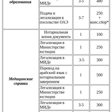
3-5
480
образования
МИДе
Подача и
250
легализация в
3-7
+
посольстве ОАЭ
конс.сбор*
Нотариальная
1
100
копия документа
Легализация в
Министерстве
1
250
юстиции
Легализация в
3-5
300
МИДе
Перевод на
арабский язык с
1
500
нотариальным
Медицинские
заверением
справки
Легализация в
Министерстве
1
250
юстиции
Легализация в
3-5
300
МИДе