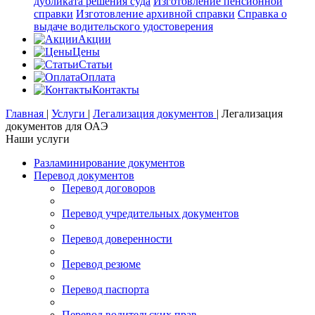
дубликата решения суда
Изготовление пенсионной
справки
Изготовление архивной справки
Справка о
выдаче водительского удостоверения
Акции
Цены
Статьи
Оплата
Контакты
Главная
|
Услуги
|
Легализация документов
|
Легализация
документов для ОАЭ
Наши услуги
Разламинирование документов
Перевод документов
Перевод договоров
Перевод учредительных документов
Перевод доверенности
Перевод резюме
Перевод паспорта
Перевод водительских прав