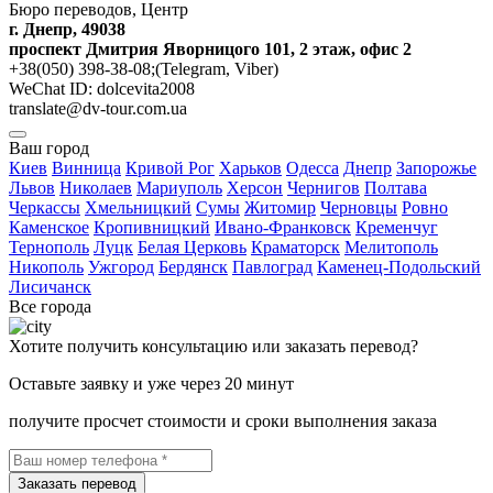
Бюро переводов, Центр
г. Днепр, 49038
проспект Дмитрия Яворницого 101, 2 этаж, офис 2
+38(050) 398-38-08;(Telegram, Viber)
WeChat ID: dolcevita2008
translate@dv-tour.com.ua
Ваш город
Киев
Винница
Кривой Рог
Харьков
Одесса
Днепр
Запорожье
Львов
Николаев
Мариуполь
Херсон
Чернигов
Полтава
Черкассы
Хмельницкий
Сумы
Житомир
Черновцы
Ровно
Каменское
Кропивницкий
Ивано-Франковск
Кременчуг
Тернополь
Луцк
Белая Церковь
Краматорск
Мелитополь
Никополь
Ужгород
Бердянск
Павлоград
Каменец-Подольский
Лисичанск
Все города
Хотите получить консультацию или заказать перевод?
Оставьте заявку и уже через 20 минут
получите просчет стоимости и сроки выполнения заказа
Заказать перевод