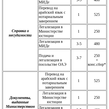
МИДе
Перевод на
арабский язык с
1
525
нотариальным
заверением
Легализация в
Справка о
Министерстве
1
250
несудимости
юстиции
Легализация в
3-5
480
МИДе
Подача и
250
3-7
легализация в
+
посольстве ОАЭ
конс.сбор*
Перевод на
арабский язык с
1
525
нотариальным
заверением
Легализация в
Министерстве
1
250
Документы,
юстиции
выданные
Министерством
Легализация в