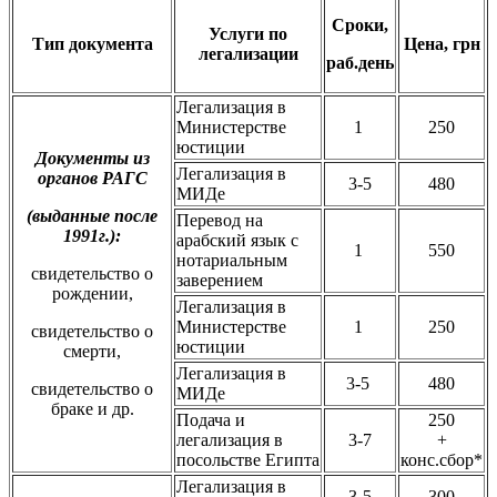
Сроки,
Услуги по
Тип документа
Цена, грн
легализации
раб.день
Легализация в
Министерстве
1
250
юстиции
Документы из
Легализация в
органов РАГС
3-5
480
МИДе
(выданные после
Перевод на
1991г.):
арабский язык с
1
550
нотариальным
свидетельство о
заверением
рождении,
Легализация в
Министерстве
1
250
свидетельство о
юстиции
смерти,
Легализация в
3-5
480
свидетельство о
МИДе
браке и др.
Подача и
250
легализация в
3-7
+
посольстве Египта
конс.сбор*
Легализация в
3-5
300