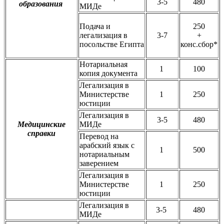
3-5
480
образования
МИДе
Подача и
250
легализация в
3-7
+
посольстве Египта
конс.сбор*
Нотариальная
1
100
копия документа
Легализация в
Министерстве
1
250
юстиции
Легализация в
3-5
480
Медицинские
МИДе
справки
Перевод на
арабский язык с
1
500
нотариальным
заверением
Легализация в
Министерстве
1
250
юстиции
Легализация в
3-5
480
МИДе