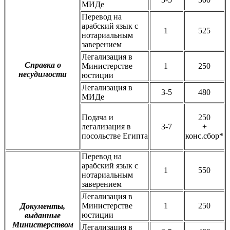
МИДе
Перевод на
арабский язык с
1
525
нотариальным
заверением
Легализация в
Справка о
Министерстве
1
250
несудимости
юстиции
Легализация в
3-5
480
МИДе
Подача и
250
легализация в
3-7
+
посольстве Египта
конс.сбор*
Перевод на
арабский язык с
1
550
нотариальным
заверением
Легализация в
Министерстве
1
250
Документы,
юстиции
выданные
Министерством
Легализация в