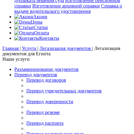
дубликата решения суда
Изготовление пенсионной
справки
Изготовление архивной справки
Справка о
выдаче водительского удостоверения
Акции
Цены
Статьи
Оплата
Контакты
Главная
|
Услуги
|
Легализация документов
|
Легализация
документов для Египта
Наши услуги
Разламинирование документов
Перевод документов
Перевод договоров
Перевод учредительных документов
Перевод доверенности
Перевод резюме
Перевод паспорта
Перевод водительских прав