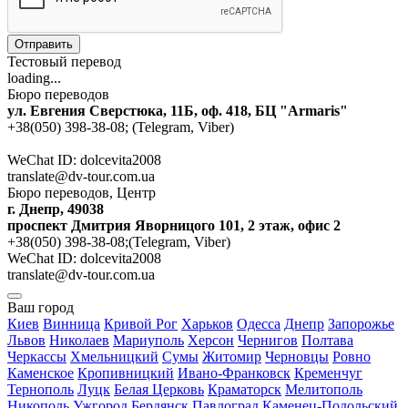
Отправить
Тестовый перевод
loading...
Бюро переводов
ул. Евгения Сверстюка, 11Б, оф. 418, БЦ "Armaris"
+38(050) 398-38-08; (Telegram, Viber)
WeChat ID: dolcevita2008
translate@dv-tour.com.ua
Бюро переводов, Центр
г. Днепр, 49038
проспект Дмитрия Яворницого 101, 2 этаж, офис 2
+38(050) 398-38-08;(Telegram, Viber)
WeChat ID: dolcevita2008
translate@dv-tour.com.ua
Ваш город
Киев
Винница
Кривой Рог
Харьков
Одесса
Днепр
Запорожье
Львов
Николаев
Мариуполь
Херсон
Чернигов
Полтава
Черкассы
Хмельницкий
Сумы
Житомир
Черновцы
Ровно
Каменское
Кропивницкий
Ивано-Франковск
Кременчуг
Тернополь
Луцк
Белая Церковь
Краматорск
Мелитополь
Никополь
Ужгород
Бердянск
Павлоград
Каменец-Подольский