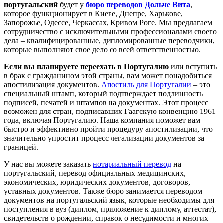
португальский
будет у
бюро переводов Дольче Вита
,
которое функционирует в Киеве, Днепре, Харькове,
Запорожье, Одессе, Черкассах, Кривом Роге. Мы предлагаем
сотрудничество с исключительными профессионалами своего
дела – квалифицированные, дипломированные переводчики,
которые выполняют свое дело со всей ответственностью.
Если вы планируете переехать в Португалию
или вступить
в брак с гражданином этой страны, вам может понадобиться
апостилизация документов.
Апостиль для Португалии
– это
специальный штамп, который подтверждает подлинность
подписей, печатей и штампов на документах. Этот процесс
возможен для стран, подписавших Гаагскую конвенцию 1961
года, включая Португалию. Наша компания поможет вам
быстро и эффективно пройти процедуру апостилизации, что
значительно упростит процесс легализации документов за
границей.
У нас вы можете заказать
нотариальный перевод
на
португальский, перевод официальных медицинских,
экономических, юридических документов, договоров,
уставных документов. Также бюро занимается переводом
документов на португальский язык, которые необходимы для
поступления в вуз (диплом, приложение к диплому, аттестат),
свидетельств о рождении, справок о несудимости и многих