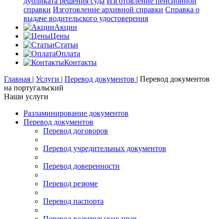
дубликата решения суда
Изготовление пенсионной
справки
Изготовление архивной справки
Справка о
выдаче водительского удостоверения
Акции
Цены
Статьи
Оплата
Контакты
Главная
|
Услуги
|
Перевод документов
|
Перевод документов
на португальский
Наши услуги
Разламинирование документов
Перевод документов
Перевод договоров
Перевод учредительных документов
Перевод доверенности
Перевод резюме
Перевод паспорта
Перевод водительских прав