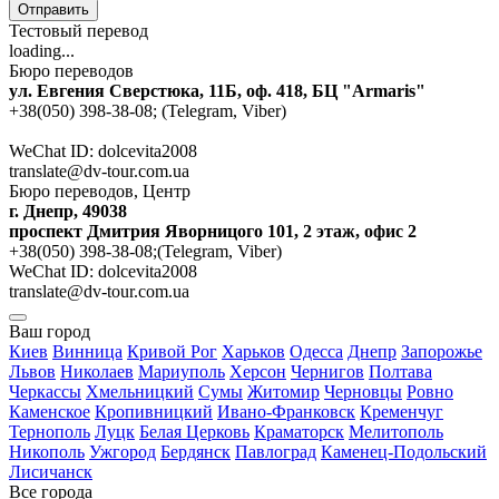
Отправить
Тестовый перевод
loading...
Бюро переводов
ул. Евгения Сверстюка, 11Б, оф. 418, БЦ "Armaris"
+38(050) 398-38-08; (Telegram, Viber)
WeChat ID: dolcevita2008
translate@dv-tour.com.ua
Бюро переводов, Центр
г. Днепр, 49038
проспект Дмитрия Яворницого 101, 2 этаж, офис 2
+38(050) 398-38-08;(Telegram, Viber)
WeChat ID: dolcevita2008
translate@dv-tour.com.ua
Ваш город
Киев
Винница
Кривой Рог
Харьков
Одесса
Днепр
Запорожье
Львов
Николаев
Мариуполь
Херсон
Чернигов
Полтава
Черкассы
Хмельницкий
Сумы
Житомир
Черновцы
Ровно
Каменское
Кропивницкий
Ивано-Франковск
Кременчуг
Тернополь
Луцк
Белая Церковь
Краматорск
Мелитополь
Никополь
Ужгород
Бердянск
Павлоград
Каменец-Подольский
Лисичанск
Все города