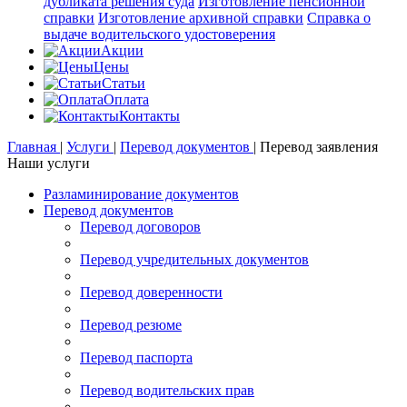
дубликата решения суда
Изготовление пенсионной
справки
Изготовление архивной справки
Справка о
выдаче водительского удостоверения
Акции
Цены
Статьи
Оплата
Контакты
Главная
|
Услуги
|
Перевод документов
|
Перевод заявления
Наши услуги
Разламинирование документов
Перевод документов
Перевод договоров
Перевод учредительных документов
Перевод доверенности
Перевод резюме
Перевод паспорта
Перевод водительских прав