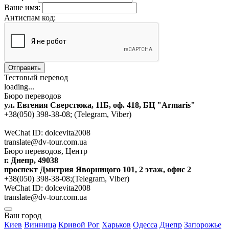
Ваше имя:
Антиспам код:
Отправить
Тестовый перевод
loading...
Бюро переводов
ул. Евгения Сверстюка, 11Б, оф. 418, БЦ "Armaris"
+38(050) 398-38-08; (Telegram, Viber)
WeChat ID: dolcevita2008
translate@dv-tour.com.ua
Бюро переводов, Центр
г. Днепр, 49038
проспект Дмитрия Яворницого 101, 2 этаж, офис 2
+38(050) 398-38-08;(Telegram, Viber)
WeChat ID: dolcevita2008
translate@dv-tour.com.ua
Ваш город
Киев
Винница
Кривой Рог
Харьков
Одесса
Днепр
Запорожье