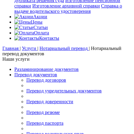
дубликата решения суда
Изготовление пенсионной
справки
Изготовление архивной справки
Справка о
выдаче водительского удостоверения
Акции
Цены
Статьи
Оплата
Контакты
Главная
|
Услуги
|
Нотариальный перевод
|
Нотариальный
перевод документов
Наши услуги
Разламинирование документов
Перевод документов
Перевод договоров
Перевод учредительных документов
Перевод доверенности
Перевод резюме
Перевод паспорта
Перевод водительских прав