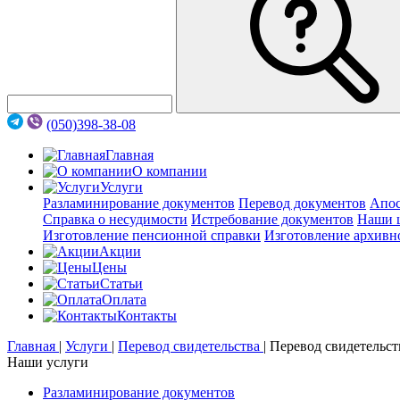
(050)398-38-08
Главная
О компании
Услуги
Разламинирование документов
Перевод документов
Апос
Справка о несудимости
Истребование документов
Наши 
Изготовление пенсионной справки
Изготовление архивн
Акции
Цены
Статьи
Оплата
Контакты
Главная
|
Услуги
|
Перевод свидетельства
|
Перевод свидетельст
Наши услуги
Разламинирование документов