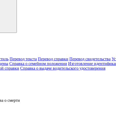
тиль
Перевод текста
Перевод справки
Перевод свидетельства
Ус
цены
Справка о семейном положении
Изготовление идентифика
ой справки
Справка о выдаче водительского удостоверения
ва о смерти