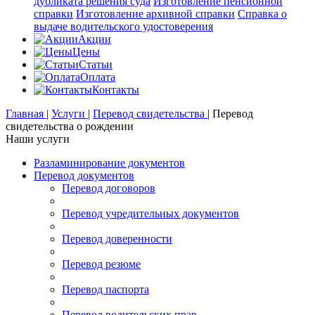
дубликата решения суда
Изготовление пенсионной
справки
Изготовление архивной справки
Справка о
выдаче водительского удостоверения
Акции
Цены
Статьи
Оплата
Контакты
Главная
|
Услуги
|
Перевод свидетельства
|
Перевод
свидетельства о рождении
Наши услуги
Разламинирование документов
Перевод документов
Перевод договоров
Перевод учредительных документов
Перевод доверенности
Перевод резюме
Перевод паспорта
Перевод водительских прав