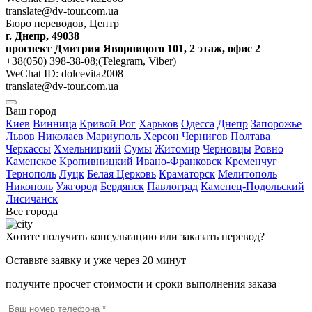
translate@dv-tour.com.ua
Бюро переводов, Центр
г. Днепр, 49038
проспект Дмитрия Яворницого 101, 2 этаж, офис 2
+38(050) 398-38-08;(Telegram, Viber)
WeChat ID: dolcevita2008
translate@dv-tour.com.ua
Ваш город
Киев
Винница
Кривой Рог
Харьков
Одесса
Днепр
Запорожье
Львов
Николаев
Мариуполь
Херсон
Чернигов
Полтава
Черкассы
Хмельницкий
Сумы
Житомир
Черновцы
Ровно
Каменское
Кропивницкий
Ивано-Франковск
Кременчуг
Тернополь
Луцк
Белая Церковь
Краматорск
Мелитополь
Никополь
Ужгород
Бердянск
Павлоград
Каменец-Подольский
Лисичанск
Все города
Хотите получить консультацию или заказать перевод?
Оставьте заявку и уже через 20 минут
получите просчет стоимости и сроки выполнения заказа